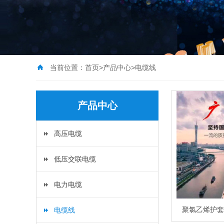
当前位置：
首页
>
产品中心
>
电缆线
产品中心
高压电缆
低压交联电缆
电力电缆
聚氯乙烯护套R
电缆线