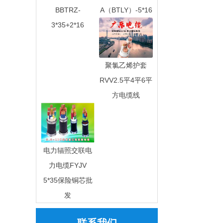
BBTRZ-
A（BTLY）-5*16
3*35+2*16
聚氯乙烯护套
RVV2.5平4平6平
方电缆线
电力辐照交联电
力电缆FYJV
5*35保险铜芯批
发