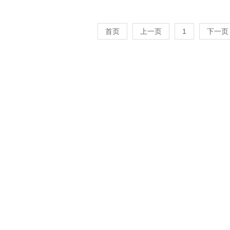
首页
上一页
1
下一页