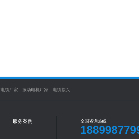
质电缆厂家
振动电机厂家
电缆接头
服务案例
全国咨询热线
188998779